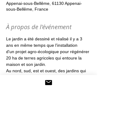
Appenai-sous-Bellême, 61130 Appenai-
sous-Bellême, France
À propos de l'événement
Le jardin a été dessiné et réalisé il y a 3 
ans en même temps que l'installation 
d'un projet agro-écologique pour régénérer 
20 ha de terres agricoles qui entoure la 
maison et son jardin.
Au nord, sud, est et ouest, des jardins qui 
se relient et s'adaptent aux sols, au vent, 
au soleil, à l'eau et à la topographie, sans 
oublier les envies des propriétaires.  
Le jardin a été dessiné et réalisé par Claire 
Stickland, conceptrice de jardin dans le 
paysage, et il est soigné et embelli par les 
talents de Florie Weber, jardinier, tailleuse 
d'arbres et grande connaisseuse de 
l'amendement des sols. 
La visite sera guidée par Claire et Florie 