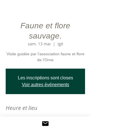
Faune et flore
sauvage.
sam. 13 mai
  |  
Igé
Visite guidée par l’association faune et flore
de l’Orne
Les inscriptions sont closes
Voir autres événements
Heure et lieu
13 mai 2023, 14:00
Igé, La Butte des Rocs, 61130 Igé, France