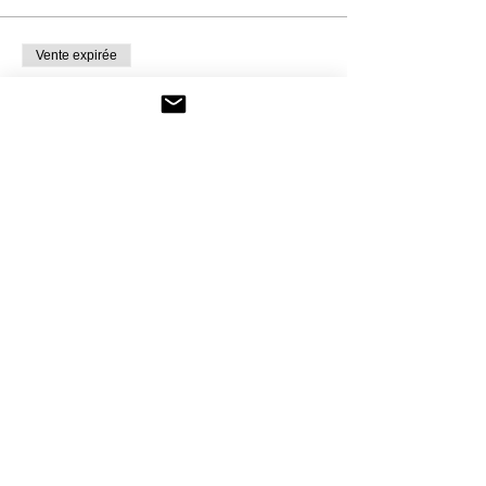
Vente expirée
Type de billet
Conférence Dominique
Mansion
Prix
De 15,00 € à 25,00 €
1 personne
15,00 €
Couple
25,00 €